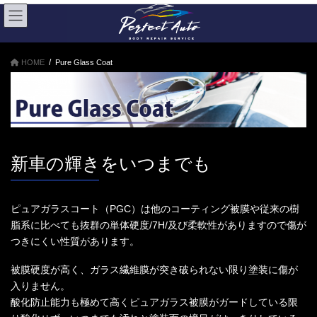
コ
ナ
ン
ビ
テ
ゲ
ン
ー
HOME
Pure Glass Coat
ツ
シ
へ
ョ
ス
ン
キ
に
ッ
移
プ
動
新車の輝きをいつまでも
ピュアガラスコート（PGC）は他のコーティング被膜や従来の樹
脂系に比べても抜群の単体硬度/7H/及び柔軟性がありますので傷が
つきにくい性質があります。
被膜硬度が高く、ガラス繊維膜が突き破られない限り塗装に傷が
入りません。
酸化防止能力も極めて高くピュアガラス被膜がガードしている限