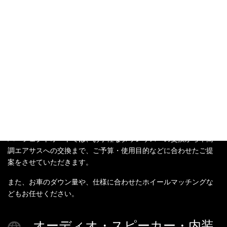
とにかく「 明るい 」ので、「 よく見える 」 ＬＥＤ。
足回り
購入はコチラ
「おしゃれは足元から」と言われるように、まずはローダウンや
社外アルミホイールに交換してみるのはいかがですか？
パーフェクトオートでは、お手軽なダウンサスへの交換から車高
調エアサスへの交換まで、ご予算・使用目的などに合わせたご提
案をさせていただきます。
また、お車のダウン量や、仕様に合わせたホイールマッチングな
どもお任せください。
オーディオ・スピーカー・内装